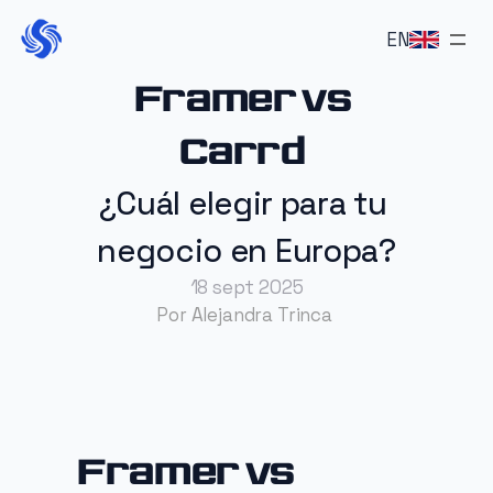
EN
Framer vs 
Proyectos
Servicios
Carrd 
Sobre mi
¿Cuál elegir para tu 
Contacto
negocio en Europa?
EN
18 sept 2025
EN
Por Alejandra Trinca 
Framer vs 