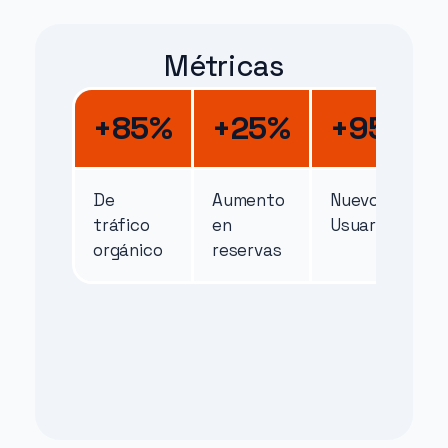
Métricas
+85%
+25%
+95%
De 
Aumento 
Nuevos 
tráfico 
en 
Usuarios
orgánico
reservas