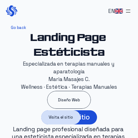
EN
Proyectos
Go back
Landing Page 
Servicios
Estéticista
Sobre mi
Contacto
Especializada en terapias manuales y 
aparatología
EN
Maria Masajes C.
EN
Wellness · Estética · Terapias Manuales
Diseño Web
Visita el sitio
Visita el sitio
Landing page profesional diseñada para 
una esteticista especializada en terapias 